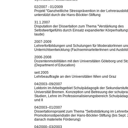
02/2007 - 01/2009
Projekt "Ganzheitliche Stressprävention in der Lehrerausbil
unterstützt durch die Hans-Böckler-Stiftung
31.1.2007
Disputation der Dissertation zum Thema "Verstärkung des
Selbstwertgefühls durch Einsatz expandierter Körperhaltu
laude)
2007-2009
Lehrerfortbildungen und Schulungen für ModeratorInnen un
Unterrichtsentwicklung (FachseminarleiterInnen und Ausbild
2006-2008
Dozentenmobilitäten mit den Universitäten Göteborg und S
(Department of Education)
seit 2005
Lehrbeauftragte an den Universitäten Wien und Graz
04/2003–09/2007
Lektorin im Arbeitsgebiet Schulpädagogik der Sekundarstufe
Universität Bremen. Konzeption und Betreuung der schulpra
Studien, Lehre im Professionalisierungsbereich Schulpädago
und II
04/2003–01/2007
Dissertationsprojekt zum Thema "Selbststärkung im Lehrerbe
Promotionsstipendiatin der Hans-Böckler-Stiftung (bis Sept. 
danach materielle Förderung)
04/2000–03/2003