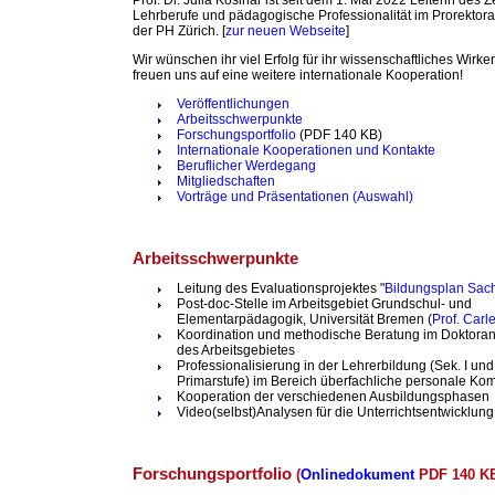
Lehrberufe und pädagogische Professionalität im Prorektor
der PH Zürich. [
zur neuen Webseite
]
Wir wünschen ihr viel Erfolg für ihr wissenschaftliches Wirke
freuen uns auf eine weitere internationale Kooperation!
Veröffentlichungen
Arbeitsschwerpunkte
Forschungsportfolio
(PDF 140 KB)
Internationale Kooperationen und Kontakte
Beruflicher Werdegang
Mitgliedschaften
Vorträge und Präsentationen (Auswahl)
Arbeitsschwerpunkte
Leitung des Evaluationsprojektes "
Bildungsplan Sac
Post-doc-Stelle im Arbeitsgebiet Grundschul- und
Elementarpädagogik, Universität Bremen (
Prof. Carl
Koordination und methodische Beratung im Doktora
des Arbeitsgebietes
Professionalisierung in der Lehrerbildung (Sek. I und 
Primarstufe) im Bereich überfachliche personale K
Kooperation der verschiedenen Ausbildungsphasen
Video(selbst)Analysen für die Unterrichtsentwicklung
Forschungsportfolio
(
Onlinedokument
PDF 140 K