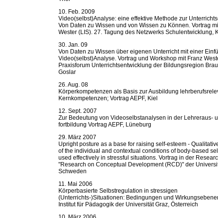
10. Feb. 2009
Video(selbst)Analyse: eine effektive Methode zur Unterricht
Von Daten zu Wissen und von Wissen zu Können. Vortrag mi
Wester (LIS). 27. Tagung des Netzwerks Schulentwicklung, 
30. Jan. 09
Von Daten zu Wissen über eigenen Unterricht mit einer Einfü
Video(selbst)Analyse. Vortrag und Workshop mit Franz West
Praxisforum Unterrichtsentwicklung der Bildungsregion Bra
Goslar
26. Aug. 08
Körperkompetenzen als Basis zur Ausbildung lehrberufsrele
Kernkompetenzen; Vortrag AEPF, Kiel
12. Sept. 2007
Zur Bedeutung von Videoselbstanalysen in der Lehreraus- u
fortbildung Vortrag AEPF, Lüneburg
29. März 2007
Upright posture as a base for raising self-esteem - Qualitativ
of the individual and contextual conditions of body-based sel
used effectively in stressful situations. Vortrag in der Resea
"Research on Conceptual Development (RCD)" der Universit
Schweden
11. Mai 2006
Körperbasierte Selbstregulation in stressigen
(Unterrichts-)Situationen: Bedingungen und Wirkungsebene
Institut für Pädagogik der Universität Graz, Österreich
10. März 2006