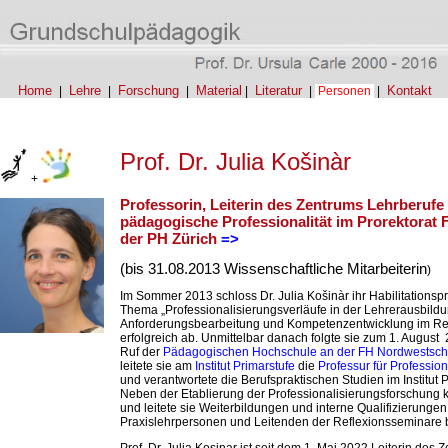
Home
Lehre
Forschung
Material
Literatur
Kontakt
|
|
|
|
|
Personen
|
Prof. Dr. Julia Košinàr
+
Professorin, Leiterin des Zentrums Lehrberufe
pädagogische Professionalität im Prorektorat
der PH Zürich
=>
(bis 31.08.2013 Wissenschaftliche Mitarbeiterin
)
Im Sommer 2013 schloss Dr. Julia Košinàr ihr Habilitationsp
Thema „Professionalisierungsverläufe in der Lehrerausbildu
Anforderungsbearbeitung und Kompetenzentwicklung im Ref
erfolgreich ab. Unmittelbar danach folgte sie zum 1. Augus
Ruf der
Pädagogischen Hochschule an der FH Nordwestsc
leitete sie am
Institut Primarstufe
die
Professur für Professio
und verantwortete die Berufspraktischen Studien im Institut P
Neben der Etablierung der Professionalisierungsforschung k
und leitete sie Weiterbildungen und interne Qualifizierunge
Praxislehrpersonen und Leitenden der Reflexionsseminare 
Prof. Dr. Julia Kosinar ist seit dem 1. Mai 2022 Leiterin des 