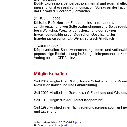
Bodily Expression: Selfperception, internal and external effec
meaning for stress and communication. Vortrag an der Facul
der Universität Göteborg, Schweden
21. Februar 2006
Kritische Reflexion des Erhebungsinstrumentariums
zur Untersuchung von Selbstwahrnehmung und Selbstregulat
beim Workshop Weiterbildungsforschung der Sektion
Erwachsenenbildung der Deutschen Gesellschaft für
Erziehungswissenschaft (DGfE). Bergisch Gladbach
1. Oktober 2005
Körperverhalten: Selbstwahrnehmung, Innen- und Außenwir
gegenseitige Beeinflussung im Spiegel interpersoneller Ko
Vortrag bei der ÖFEB, Linz
Mitgliedschaften
Seit 2009 Mitglied der DGfE, Sektion Schulpädagogik, Kom
Professionsforschung und Lehrerbildung
Seit 2005 Mitglied der Gewerkschaft Erziehung und Wissen
Seit 1999 Mitglied in der Freinet-Kooperative
Seit 1995 Mitglied einer Nichtregierungsorganisation für Frie
und Erziehung
zuletzt aktualisiert: 2025-06-29 (
mz
)
Haftungsausschluss [
mehr...
]