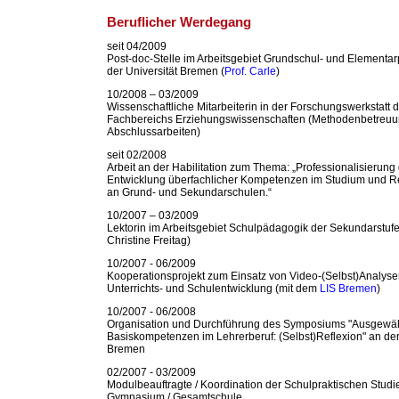
Beruflicher Werdegang
seit 04/2009
Post-doc-Stelle im Arbeitsgebiet Grundschul- und Elementa
der Universität Bremen (
Prof. Carle
)
10/2008 – 03/2009
Wissenschaftliche Mitarbeiterin in der Forschungswerkstatt 
Fachbereichs Erziehungswissenschaften (Methodenbetreuu
Abschlussarbeiten)
seit 02/2008
Arbeit an der Habilitation zum Thema: „Professionalisierung
Entwicklung überfachlicher Kompetenzen im Studium und Re
an Grund- und Sekundarschulen.“
10/2007 – 03/2009
Lektorin im Arbeitsgebiet Schulpädagogik der Sekundarstufe 
Christine Freitag)
10/2007 - 06/2009
Kooperationsprojekt zum Einsatz von Video-(Selbst)Analysen
Unterrichts- und Schulentwicklung (mit dem
LIS Bremen
)
10/2007 - 06/2008
Organisation und Durchführung des Symposiums "Ausgewäh
Basiskompetenzen im Lehrerberuf: (Selbst)Reflexion" an der
Bremen
02/2007 - 03/2009
Modulbeauftragte / Koordination der Schulpraktischen Studie
Gymnasium / Gesamtschule