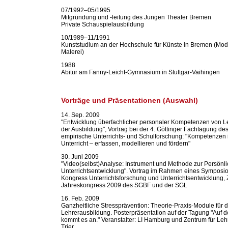
07/1992–05/1995
Mitgründung und -leitung des Jungen Theater Bremen
Private Schauspielausbildung
10/1989–11/1991
Kunststudium an der Hochschule für Künste in Bremen (Mod
Malerei)
1988
Abitur am Fanny-Leicht-Gymnasium in Stuttgar-Vaihingen
Vorträge und Präsentationen (Auswahl)
14. Sep. 2009
"Entwicklung überfachlicher personaler Kompetenzen von Le
der Ausbildung", Vortrag bei der 4. Göttinger Fachtagung de
empirische Unterrichts- und Schulforschung: "Kompetenzen 
Unterricht – erfassen, modellieren und fördern"
30. Juni 2009
"Video(selbst)Analyse: Instrument und Methode zur Persönli
Unterrichtsentwicklung". Vortrag im Rahmen eines Symposio
Kongress Unterrichtsforschung und Unterrichtsentwicklung, 
Jahreskongress 2009 des SGBF und der SGL
16. Feb. 2009
Ganzheitliche Stressprävention: Theorie-Praxis-Module für d
Lehrerausbildung. Posterpräsentation auf der Tagung "Auf 
kommt es an." Veranstalter: LI Hamburg und Zentrum für Leh
Trier