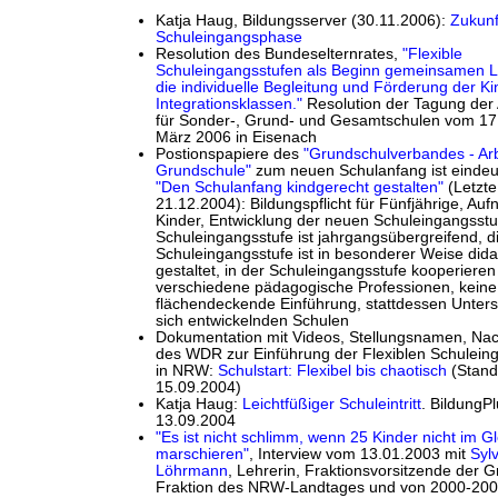
Katja Haug, Bildungsserver (30.11.2006):
Zukunf
Schuleingangsphase
Resolution des Bundeselternrates,
"Flexible
Schuleingangsstufen als Beginn gemeinsamen 
die individuelle Begleitung und Förderung der Ki
Integrationsklassen."
Resolution der Tagung der
für Sonder-, Grund- und Gesamtschulen vom 17.
März 2006 in Eisenach
Postionspapiere des
"Grundschulverbandes - Arb
Grundschule"
zum neuen Schulanfang ist eindeut
"Den Schulanfang kindgerecht gestalten"
(Letzte
21.12.2004): Bildungspflicht für Fünfjährige, Auf
Kinder, Entwicklung der neuen Schuleingangsstuf
Schuleingangsstufe ist jahrgangsübergreifend, d
Schuleingangsstufe ist in besonderer Weise dida
gestaltet, in der Schuleingangsstufe kooperieren
verschiedene pädagogische Professionen, keine
flächendeckende Einführung, stattdessen Unters
sich entwickelnden Schulen
Dokumentation mit Videos, Stellungsnamen, Nac
des WDR zur Einführung der Flexiblen Schulei
in NRW:
Schulstart: Flexibel bis chaotisch
(Stan
15.09.2004)
Katja Haug:
Leichtfüßiger Schuleintritt
. BildungPl
13.09.2004
"Es ist nicht schlimm, wenn 25 Kinder nicht im Gl
marschieren"
, Interview vom 13.01.2003 mit
Sylv
Löhrmann
, Lehrerin, Fraktionsvorsitzende der 
Fraktion des NRW-Landtages und von 2000-200