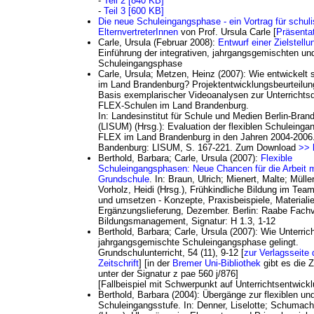
-
Teil 2 [840 KB]
-
Teil 3 [600 KB]
Die neue Schuleingangsphase - ein Vortrag für schul
ElternvertreterInnen
von Prof. Ursula Carle [
Präsentat
Carle, Ursula (Februar 2008):
Entwurf einer Zielstell
Einführung der integrativen, jahrgangsgemischten und
Schuleingangsphase
Carle, Ursula; Metzen, Heinz (2007): Wie entwickelt 
im Land Brandenburg? Projektentwicklungsbeurteilun
Basis exemplarischer Videoanalysen zur Unterrichtsqu
FLEX-Schulen im Land Brandenburg.
In: Landesinstitut für Schule und Medien Berlin-Bran
(LISUM) (Hrsg.): Evaluation der flexiblen Schuleing
FLEX im Land Brandenburg in den Jahren 2004-2006
Bandenburg: LISUM, S. 167-221. Zum Download
>> 
Berthold, Barbara; Carle, Ursula (2007):
Flexible
Schuleingangsphasen: Neue Chancen für die Arbeit m
Grundschule
. In: Braun, Ulrich; Mienert, Malte; Mülle
Vorholz, Heidi (Hrsg.), Frühkindliche Bildung im Team
und umsetzen - Konzepte, Praxisbeispiele, Materialie
Ergänzungslieferung, Dezember. Berlin: Raabe Fachv
Bildungsmanagement, Signatur: H 1.3, 1-12
Berthold, Barbara; Carle, Ursula (2007): Wie Unterrich
jahrgangsgemischte Schuleingangsphase gelingt.
Grundschulunterricht, 54 (11), 9-12 [
zur Verlagsseite 
Zeitschrift
] [in der
Bremer Uni-Bibliothek
gibt es die Z
unter der Signatur z pae 560 j/876]
[Fallbeispiel mit Schwerpunkt auf Unterrichtsentwickl
Berthold, Barbara (2004): Übergänge zur flexiblen und
Schuleingangsstufe. In: Denner, Liselotte; Schumach