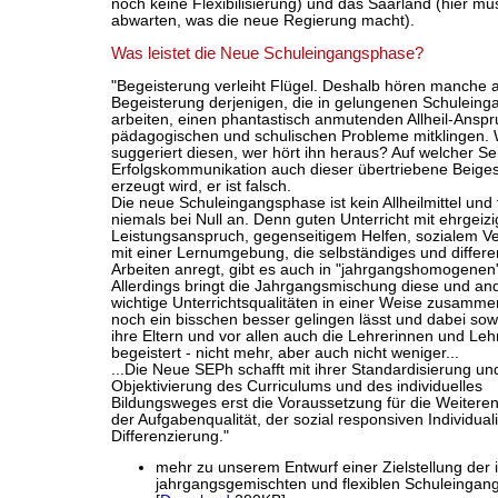
noch keine Flexibilisierung) und das Saarland (hier m
abwarten, was die neue Regierung macht).
Was leistet die Neue Schuleingangsphase?
"Begeisterung verleiht Flügel. Deshalb hören manche 
Begeisterung derjenigen, die in gelungenen Schulein
arbeiten, einen phantastisch anmutenden Allheil-Anspru
pädagogischen und schulischen Probleme mitklingen.
suggeriert diesen, wer hört ihn heraus? Auf welcher Se
Erfolgskommunikation auch dieser übertriebene Beig
erzeugt wird, er ist falsch.
Die neue Schuleingangsphase ist kein Allheilmittel und
niemals bei Null an. Denn guten Unterricht mit ehrgeiz
Leistungsanspruch, gegenseitigem Helfen, sozialem V
mit einer Lernumgebung, die selbständiges und differe
Arbeiten anregt, gibt es auch in "jahrgangshomogenen
Allerdings bringt die Jahrgangsmischung diese und an
wichtige Unterrichtsqualitäten in einer Weise zusammen
noch ein bisschen besser gelingen lässt und dabei sow
ihre Eltern und vor allen auch die Lehrerinnen und Leh
begeistert - nicht mehr, aber auch nicht weniger...
...Die Neue SEPh schafft mit ihrer Standardisierung un
Objektivierung des Curriculums und des individuelles
Bildungsweges erst die Voraussetzung für die Weiteren
der Aufgabenqualität, der sozial responsiven Individual
Differenzierung."
mehr zu unserem Entwurf einer Zielstellung der i
jahrgangsgemischten und flexiblen Schuleinga