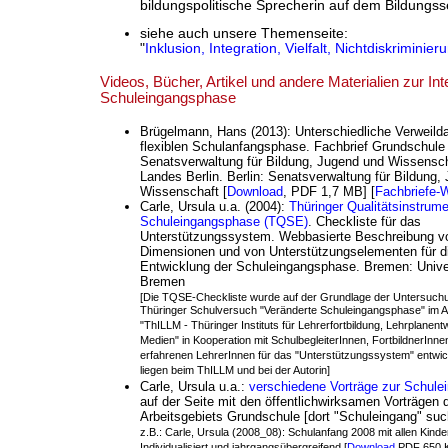
bildungspolitische Sprecherin auf dem Bildungss
siehe auch unsere Themenseite:
"
Inklusion, Integration, Vielfalt, Nichtdiskriminier
Videos, Bücher, Artikel und andere Materialien zur Int
Schuleingangsphase
Brügelmann, Hans (2013): Unterschiedliche Verweilda
flexiblen Schulanfangsphase. Fachbrief Grundschule 
Senatsverwaltung für Bildung, Jugend und Wissensc
Landes Berlin. Berlin: Senatsverwaltung für Bildung,
Wissenschaft [
Download
, PDF 1,7 MB] [
Fachbriefe-
Carle, Ursula u.a.
(2004):
Thüringer Qualitätsinstrume
Schuleingangsphase (TQSE)
. Checkliste für das
Unterstützungssystem. Webbasierte Beschreibung vo
Dimensionen und von Unterstützungselementen für d
Entwicklung der Schuleingangsphase. Bremen: Unive
Bremen
[Die TQSE-Checkliste wurde auf der Grundlage der Untersuch
Thüringer Schulversuch "Veränderte Schuleingangsphase" im A
"ThILLM - Thüringer Instituts für Lehrerfortbildung, Lehrplanen
Medien" in Kooperation mit SchulbegleiterInnen, FortbildnerInne
erfahrenen LehrerInnen für das "Unterstützungssystem" entwick
liegen beim ThILLM und bei der Autorin]
Carle, Ursula u.a.:
verschiedene Vorträge zur Schul
auf der Seite mit den öffentlichwirksamen Vorträgen 
Arbeitsgebiets Grundschule [dort "Schuleingang" suc
z.B.: Carle, Ursula (2008_08): Schulanfang 2008 mit allen Kinde
Individualisiert und jahrgangsübergreifend [
Download
PDF 650 