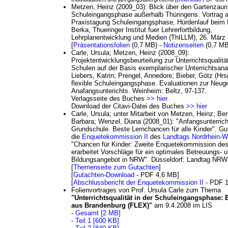
Metzen, Heinz (2009_03): Blick über den Gartenzaun
Schuleingangsphase außerhalb Thüringens. Vortrag a
Praxistagung Schuleingangsphase, Hürdenlauf beim 
Berka, Thueringer Institut fuer Lehrerfortbildung,
Lehrplanentwicklung und Medien (ThILLM), 26. März
[
Präsentationsfolien
(0,7 MB) -
Notizenseiten
(0,7 MB
Carle, Ursula; Metzen, Heinz (2008_09):
Projektentwicklungsbeurteilung zur Unterrichtsqualit
Schulen auf der Basis exemplarischer Unterrichtsana
Liebers, Katrin; Prengel, Annedore; Bieber, Götz (Hrs
flexible Schuleingangsphase. Evaluationen zur Neug
Anafangsunterichts. Weinheim: Beltz, 97-137.
Verlagsseite des Buches
>> hier
Download der Citavi-Datei des Buches
>> hi
er
Carle, Ursula; unter Mitarbeit von Metzen, Heinz; Ber
Barbara; Wenzel, Diana (2008_01): "Anfangsunterricht
Grundschule. Beste Lernchancen für alle Kinder". Gu
die
Enquetekommission II
des
Landtags Nordrhein-W
"Chancen für Kinder: Zweite Enquetekommission de
erarbeitet Vorschläge für ein optimales Betreuungs- 
Bildungsangebot in NRW". Düsseldorf: Landtag NRW
[
Themenseite zum Gutachten
]
[
Gutachten-Download
- PDF 4,6 MB]
[
Abschlussbericht der Enquetekommission II
- PDF 1
Folienvortrages von Prof. Ursula Carle zum Thema
"Unterrichtsqualität in der Schuleingangsphase: 
aus Brandenburg (FLEX)"
am 9.4.2008 im LIS
-
Gesamt [2 MB]
-
Teil 1 [600 KB]