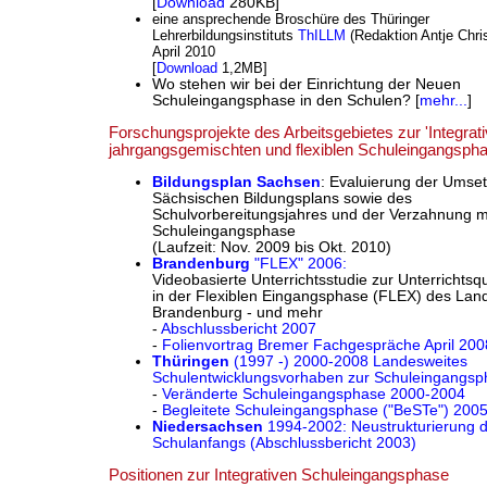
[
Download
280KB]
eine ansprechende Broschüre des Thüringer
Lehrerbildungsinstituts
ThILLM
(Redaktion Antje Chris
April 2010
[
Download
1,2MB]
Wo stehen wir bei der Einrichtung der Neuen
Schuleingangsphase in den Schulen? [
mehr...
]
Forschungsprojekte des Arbeitsgebietes zur 'Integrati
jahrgangsgemischten und flexiblen Schuleingangsph
Bildungsplan Sachsen
: Evaluierung der Umse
Sächsischen Bildungsplans sowie des
Schulvorbereitungsjahres und der Verzahnung m
Schuleingangsphase
(Laufzeit: Nov. 2009 bis Okt. 2010)
Brandenburg
"FLEX" 2006:
Videobasierte Unterrichtsstudie zur Unterrichtsqu
in der Flexiblen Eingangsphase (FLEX) des Lan
Brandenburg - und mehr
-
Abschlussbericht 2007
-
Folienvortrag Bremer Fachgespräche April 200
Thüringen
(1997 -) 2000-2008 Landesweites
Schulentwicklungsvorhaben zur Schuleingangsp
-
Veränderte Schuleingangsphase 2000-2004
-
Begleitete Schuleingangsphase ("BeSTe") 200
Niedersachsen
1994-2002: Neustrukturierung 
Schulanfangs (Abschlussbericht 2003)
Positionen zur Integrativen Schuleingangsphase