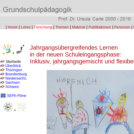
|
|
|
Forschung
|
|
|
|
|
Home
Lehre
Themen
Material
Publikationen
Personen
Jahrgangsübergreifendes Lernen
+
in der neuen Schuleingangsphase:
Inklusiv, jahrgangsgemischt und flexibe
Startseite
Überblick
Thüringen
Brandenburg
Niedersachs
.
Sachsen
Schweiz
SEPh-Filme
+