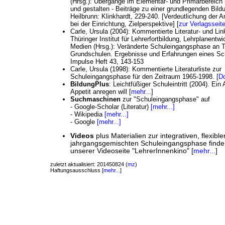
(Hrsg.): Übergänge im Elementar- und Primarbereich r
und gestalten - Beiträge zu einer grundlegenden Bild
Heilbrunn: Klinkhardt, 229-240. [Verdeutlichung der A
bei der Einrichtung, Zielperspektive] [
zur Verlagssei
Carle, Ursula (2004): Kommentierte Literatur- und Link
Thüringer Institut für Lehrerfortbildung, Lehrplanentw
Medien (Hrsg.): Veränderte Schuleingangsphase an T
Grundschulen. Ergebnisse und Erfahrungen eines Sc
Impulse Heft 43, 143-153
Carle, Ursula (1998): Kommentierte Literaturliste zur
Schuleingangsphase für den Zeitraum 1965-1998. [
D
BildungPlus
: Leichtfüßiger Schuleintritt (2004). Ein A
Appetit anregen will [
mehr...
]
Suchmaschinen
zur "Schuleingangsphase" auf
- Google-Scholar (Literatur)
[mehr...]
- Wikipedia
[mehr...]
- Google
[mehr...]
Videos
plus Materialien zur integrativen, flexibl
jahrgangsgemischten Schuleingangsphase finden
unserer Videoseite "LehrerInnenkino" [
mehr...
]
zuletzt aktualisiert: 201450824 (
mz
)
Haftungsausschluss [
mehr...
]