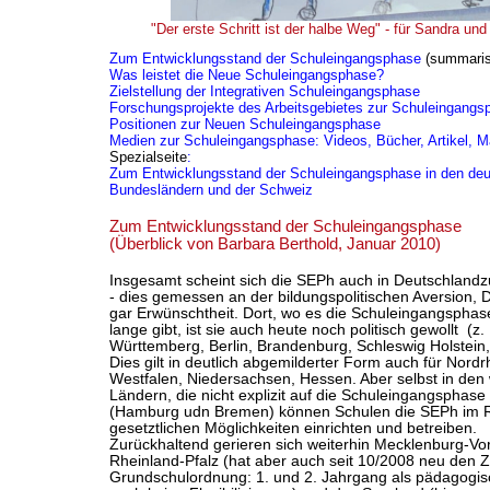
"Der erste Schritt ist der halbe Weg" - für Sandra und
Zum Entwicklungsstand der Schuleingangsphase
(summaris
Was leistet die Neue Schuleingangsphase?
Zielstellung der Integrativen Schuleingangsphase
Forschungsprojekte des Arbeitsgebietes zur Schuleingangs
Positionen zur Neuen Schuleingangsphase
Medien zur Schuleingangsphase: Videos, Bücher, Artikel, Ma
Spezialseite
:
Zum Entwicklungsstand der Schuleingangsphase in den de
Bundesländern und der Schweiz
Zum Entwicklungsstand der Schuleingangsphase
(Überblick von Barbara Berthold, Januar 2010)
Insgesamt scheint sich die SEPh auch in Deutschlandz
- dies gemessen an der bildungspolitischen Aversion, 
gar Erwünschtheit. Dort, wo es die Schuleingangspha
lange gibt, ist sie auch heute noch politisch gewollt (z
Württemberg, Berlin, Brandenburg, Schleswig Holstein
Dies gilt in deutlich abgemilderter Form auch für Nordr
Westfalen, Niedersachsen, Hessen. Aber selbst in den
Ländern, die nicht explizit auf die Schuleingangsphase
(Hamburg udn Bremen) können Schulen die SEPh im
gesetztlichen Möglichkeiten einrichten und betreiben.
Zurückhaltend gerieren sich weiterhin Mecklenburg-V
Rheinland-Pfalz (hat aber auch seit 10/2008 neu den Z
Grundschulordnung: 1. und 2. Jahrgang als pädagogisc